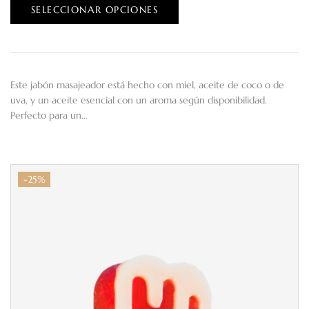
SELECCIONAR OPCIONES
Este jabón masajeador está hecho con miel, aceite de coco o de
uva, y un aceite esencial con un aroma según disponibilidad.
Perfecto para un…
-25%