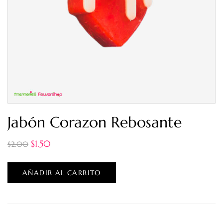
Jabón Corazon Rebosante
$
1.50
$
2.00
AÑADIR AL CARRITO